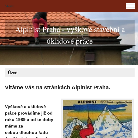
Menu
Alpinist Praha - výškové stavební a
úklidové práce
Úvod
Vítáme Vás na stránkách Alpinist Praha.
Výškové a úklidové
práce provádíme již od
roku 1989 a od té doby
máme za
sebou dlouhou řadu