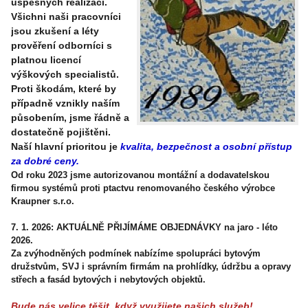
úspěšných realizací.
Všichni naši pracovníci
jsou zkušení a léty
prověření odborníci s
platnou licencí
výškových specialistů.
Proti škodám, které by
případně vznikly naším
působením, jsme řádně a
dostatečně pojištěni.
Naší hlavní prioritou je
kvalita, bezpečnost a osobní přístup
za dobré ceny.
Od roku 2023 jsme autorizovanou montážní a dodavatelskou
firmou systémů proti ptactvu renomovaného českého výrobce
Kraupner s.r.o.
7. 1. 2026: AKTUÁLNĚ PŘIJÍMÁME OBJEDNÁVKY na jaro - léto
2026.
Za zvýhodněných podmínek nabízíme spolupráci bytovým
družstvům, SVJ i správním firmám
na prohlídky, údržbu a opravy
střech a fasád bytových i nebytových objektů.
Bude nás velice těšit, když využijete našich služeb!