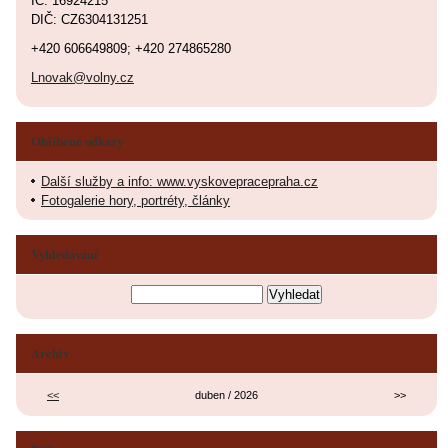
IČ: 16924215
DIČ: CZ6304131251
+420 606649809; +420 274865280
Lnovak@volny.cz
Oblíbené odkazy
Další služby a info: www.vyskovepracepraha.cz
Fotogalerie hory, portréty, články
Vyhledávání
Archiv
<<
duben / 2026
>>