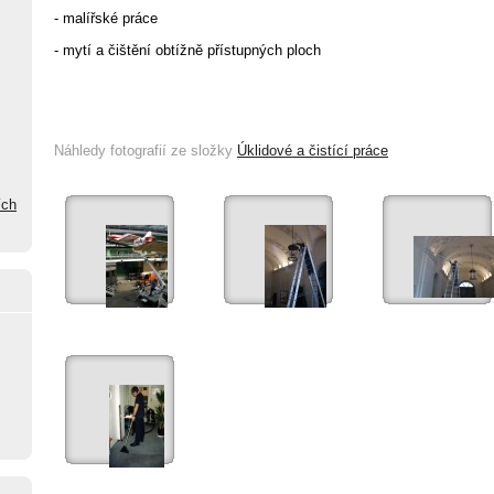
- malířské práce
- mytí a čištění obtížně přístupných ploch
Náhledy fotografií ze složky
Úklidové a čistící práce
ích