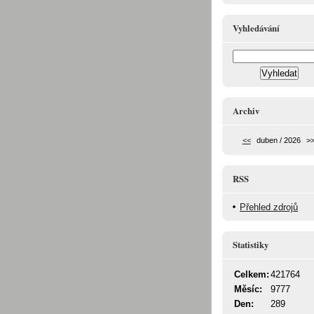
Vyhledávání
Archiv
<<
duben / 2026
>
RSS
Přehled zdrojů
Statistiky
Celkem:
421764
Měsíc:
9777
Den:
289