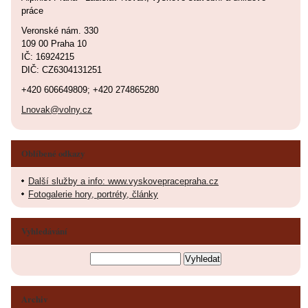
práce
Veronské nám. 330
109 00 Praha 10
IČ: 16924215
DIČ: CZ6304131251
+420 606649809; +420 274865280
Lnovak@volny.cz
Oblíbené odkazy
Další služby a info: www.vyskovepracepraha.cz
Fotogalerie hory, portréty, články
Vyhledávání
Archiv