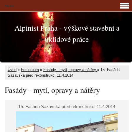
Menu
Alpinist Praha - výškové stavební a
úklidové práce
Úvod
»
Fotoalbum
»
Fasády - mytí, opravy a nátěry
»
15. Fasáda
Sázavská před rekonstrukcí 11.4.2014
Fasády - mytí, opravy a nátěry
15. Fasáda Sázavská před rekonstrukcí 11.4.2014