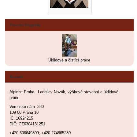
Poslední fotografie
Úklidové a čistící práce
Kontakt
Alpinist Praha - Ladislav Novák, výškové stavební a úklidové
práce
Veronské nám. 330
109 00 Praha 10
IČ: 16924215
DIČ: CZ6304131251
+420 606649809; +420 274865280