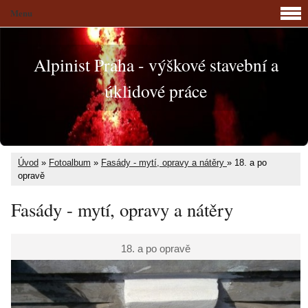
Menu
Alpinist Praha - výškové stavební a
úklidové práce
Úvod
»
Fotoalbum
»
Fasády - mytí, opravy a nátěry
»
18. a po
opravě
Fasády - mytí, opravy a nátěry
18. a po opravě