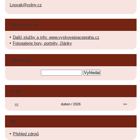
Lnovak@volny.cz
Oblíbené odkazy
Další služby a info: www.vyskovepracepraha.cz
Fotogalerie hory, portréty, články
Vyhledávání
Archiv
<<
duben / 2026
>>
RSS
Přehled zdrojů