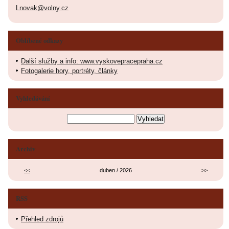
Lnovak@volny.cz
Oblíbené odkazy
Další služby a info: www.vyskovepracepraha.cz
Fotogalerie hory, portréty, články
Vyhledávání
Archiv
<<
duben / 2026
>>
RSS
Přehled zdrojů