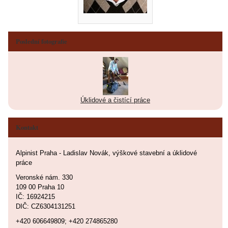
Poslední fotografie
Úklidové a čistící práce
Kontakt
Alpinist Praha - Ladislav Novák, výškové stavební a úklidové
práce
Veronské nám. 330
109 00 Praha 10
IČ: 16924215
DIČ: CZ6304131251
+420 606649809; +420 274865280