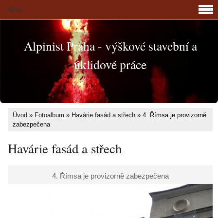
Menu
Alpinist Praha - výškové stavební a
úklidové práce
Úvod
»
Fotoalbum
»
Havárie fasád a střech
»
4. Římsa je provizorně
zabezpečena
Havárie fasád a střech
4. Římsa je provizorně zabezpečena