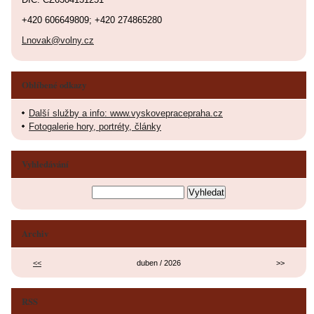
+420 606649809; +420 274865280
Lnovak@volny.cz
Oblíbené odkazy
Další služby a info: www.vyskovepracepraha.cz
Fotogalerie hory, portréty, články
Vyhledávání
Archiv
<<
duben / 2026
>>
RSS