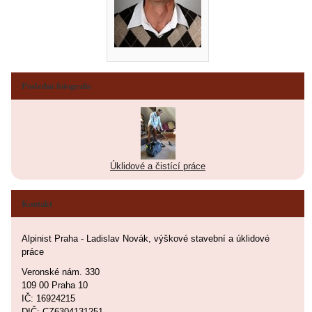
Poslední fotografie
Úklidové a čistící práce
Kontakt
Alpinist Praha - Ladislav Novák, výškové stavební a úklidové
práce
Veronské nám. 330
109 00 Praha 10
IČ: 16924215
DIČ: CZ6304131251