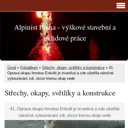
Menu
Alpinist Praha - výškové stavební a
úklidové práce
Úvod
»
Fotoalbum
»
Střechy, okapy, světlíky a konstrukce
»
41.
Oprava okapu hmotou Enkolit je trvanlivá a zde ušetřila náročné
vybourávání zdi, skrze kterou okap vede
Střechy, okapy, světlíky a konstrukce
41. Oprava okapu hmotou Enkolit je trvanlivá a zde ušetřila
náročné vybourávání zdi, skrze kterou okap vede