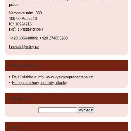
práce
Veronské nám. 330
109 00 Praha 10
IČ: 16924215
DIČ: CZ6304131251
+420 606649809; +420 274865280
Lnovak@volny.cz
Oblíbené odkazy
Další služby a info: www.vyskovepracepraha.cz
Fotogalerie hory, portréty, články
Vyhledávání
Archiv