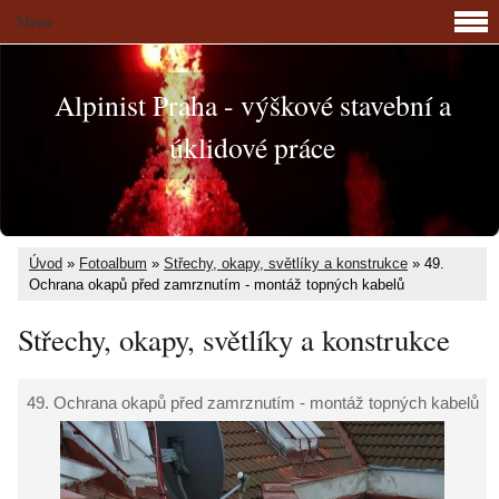
Menu
Alpinist Praha - výškové stavební a
úklidové práce
Úvod
»
Fotoalbum
»
Střechy, okapy, světlíky a konstrukce
»
49.
Ochrana okapů před zamrznutím - montáž topných kabelů
Střechy, okapy, světlíky a konstrukce
49. Ochrana okapů před zamrznutím - montáž topných kabelů