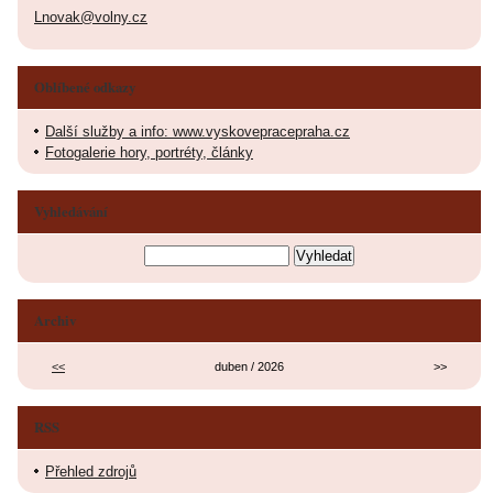
Lnovak@volny.cz
Oblíbené odkazy
Další služby a info: www.vyskovepracepraha.cz
Fotogalerie hory, portréty, články
Vyhledávání
Archiv
<<
duben / 2026
>>
RSS
Přehled zdrojů