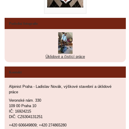
Poslední fotografie
Úklidové a čistící práce
Kontakt
Alpinist Praha - Ladislav Novák, výškové stavební a úklidové
práce
Veronské nám. 330
109 00 Praha 10
IČ: 16924215
DIČ: CZ6304131251
+420 606649809; +420 274865280