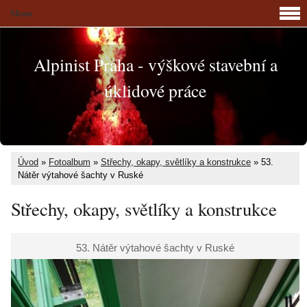
Menu
Alpinist Praha - výškové stavební a
úklidové práce
Úvod
»
Fotoalbum
»
Střechy, okapy, světlíky a konstrukce
»
53.
Nátěr výtahové šachty v Ruské
Střechy, okapy, světlíky a konstrukce
53. Nátěr výtahové šachty v Ruské