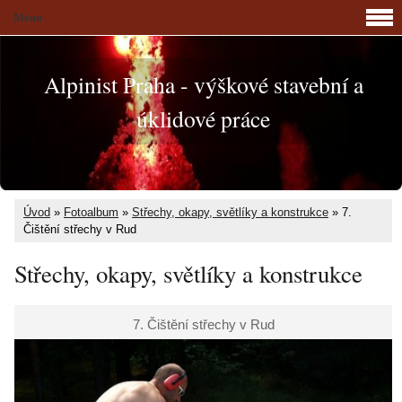
Menu
Alpinist Praha - výškové stavební a
úklidové práce
Úvod
»
Fotoalbum
»
Střechy, okapy, světlíky a konstrukce
»
7.
Čištění střechy v Rud
Střechy, okapy, světlíky a konstrukce
7. Čištění střechy v Rud