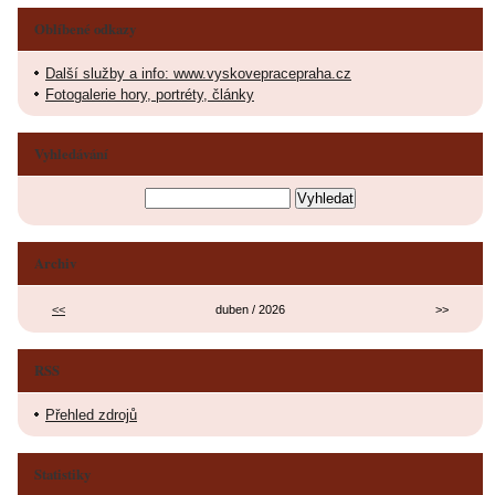
Oblíbené odkazy
Další služby a info: www.vyskovepracepraha.cz
Fotogalerie hory, portréty, články
Vyhledávání
Archiv
<<
duben / 2026
>>
RSS
Přehled zdrojů
Statistiky