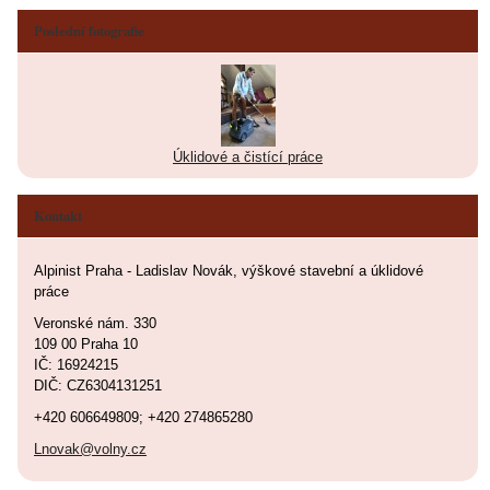
Poslední fotografie
Úklidové a čistící práce
Kontakt
Alpinist Praha - Ladislav Novák, výškové stavební a úklidové
práce
Veronské nám. 330
109 00 Praha 10
IČ: 16924215
DIČ: CZ6304131251
+420 606649809; +420 274865280
Lnovak@volny.cz