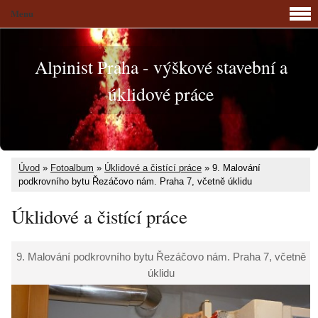
Menu
Alpinist Praha - výškové stavební a
úklidové práce
Úvod
»
Fotoalbum
»
Úklidové a čistící práce
»
9. Malování
podkrovního bytu Řezáčovo nám. Praha 7, včetně úklidu
Úklidové a čistící práce
9. Malování podkrovního bytu Řezáčovo nám. Praha 7, včetně
úklidu