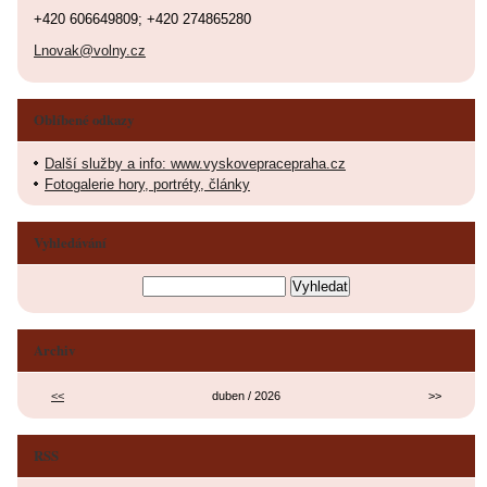
+420 606649809; +420 274865280
Lnovak@volny.cz
Oblíbené odkazy
Další služby a info: www.vyskovepracepraha.cz
Fotogalerie hory, portréty, články
Vyhledávání
Archiv
<<
duben / 2026
>>
RSS