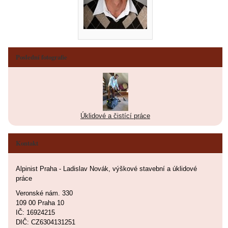
Poslední fotografie
Úklidové a čistící práce
Kontakt
Alpinist Praha - Ladislav Novák, výškové stavební a úklidové
práce
Veronské nám. 330
109 00 Praha 10
IČ: 16924215
DIČ: CZ6304131251