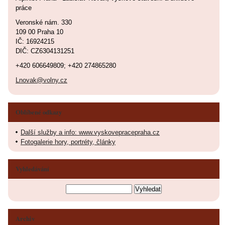
práce
Veronské nám. 330
109 00 Praha 10
IČ: 16924215
DIČ: CZ6304131251
+420 606649809; +420 274865280
Lnovak@volny.cz
Oblíbené odkazy
Další služby a info: www.vyskovepracepraha.cz
Fotogalerie hory, portréty, články
Vyhledávání
Archiv