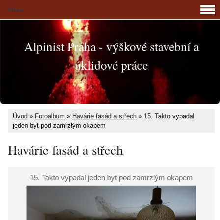
Menu
Alpinist Praha - výškové stavební a
úklidové práce
Úvod
»
Fotoalbum
»
Havárie fasád a střech
»
15. Takto vypadal
jeden byt pod zamrzlým okapem
Havárie fasád a střech
15. Takto vypadal jeden byt pod zamrzlým okapem