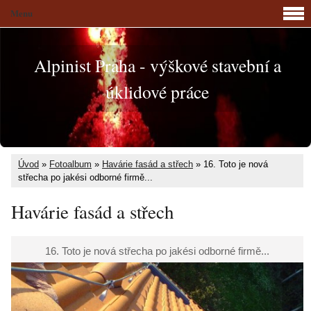
Menu
Alpinist Praha - výškové stavební a
úklidové práce
Úvod
»
Fotoalbum
»
Havárie fasád a střech
»
16. Toto je nová
střecha po jakési odborné firmě...
Havárie fasád a střech
16. Toto je nová střecha po jakési odborné firmě...