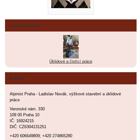
Poslední fotografie
Úklidové a čistící práce
Kontakt
Alpinist Praha - Ladislav Novák, výškové stavební a úklidové
práce
Veronské nám. 330
109 00 Praha 10
IČ: 16924215
DIČ: CZ6304131251
+420 606649809; +420 274865280