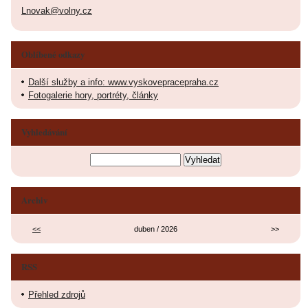
Lnovak@volny.cz
Oblíbené odkazy
Další služby a info: www.vyskovepracepraha.cz
Fotogalerie hory, portréty, články
Vyhledávání
Archiv
<<
duben / 2026
>>
RSS
Přehled zdrojů