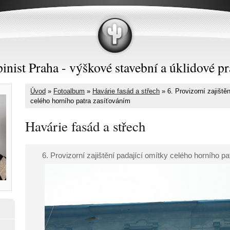
inist Praha - výškové stavební a úklidové pr
Úvod
»
Fotoalbum
»
Havárie fasád a střech
»
6. Provizorní zajiště
celého horního patra zasíťováním
Havárie fasád a střech
6. Provizorní zajištění padající omítky celého horního p