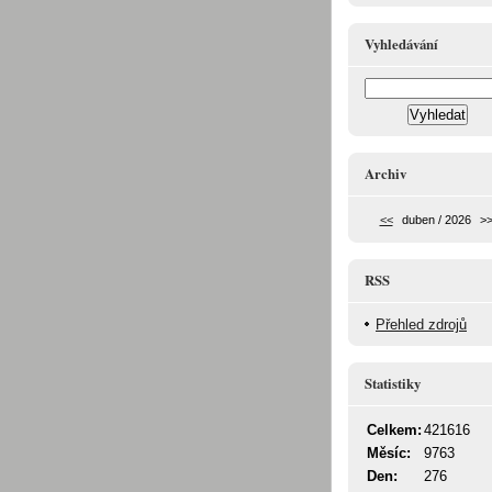
Vyhledávání
Archiv
<<
duben / 2026
>
RSS
Přehled zdrojů
Statistiky
Celkem:
421616
Měsíc:
9763
Den:
276