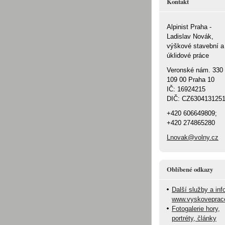
Kontakt
Alpinist Praha -
Ladislav Novák,
výškové stavební a
úklidové práce
Veronské nám. 330
109 00 Praha 10
IČ: 16924215
DIČ: CZ630413125
+420 606649809;
+420 274865280
Lnovak@volny.cz
Oblíbené odkazy
Další služby a inf
www.vyskoveprac
Fotogalerie hory,
portréty, články