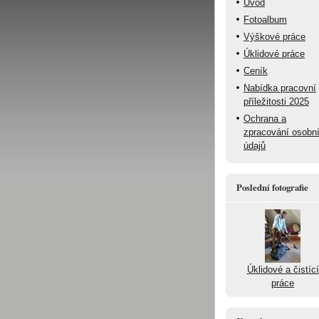
Úvod
Fotoalbum
Výškové práce
Úklidové práce
Ceník
Nabídka pracovní
příležitosti 2025
Ochrana a
zpracování osobn
údajů
Poslední fotografie
Úklidové a čistící
práce