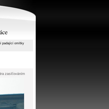
áce
ní padající omítky
atra zasíťováním